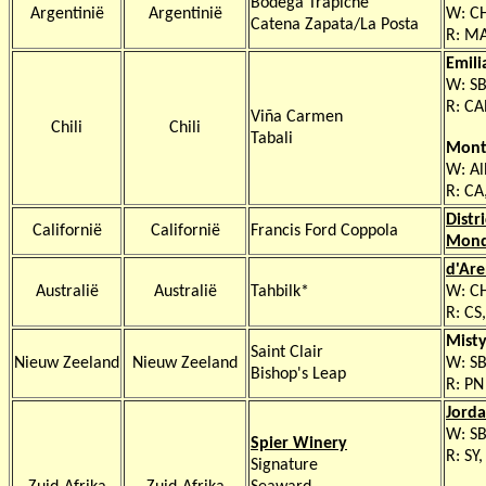
Bodega Trapiche
Argentinië
Argentinië
W: C
Catena Zapata/La Posta
R: MA
Emili
W: SB
R: CA
Viña Carmen
Chili
Chili
Tabali
Mont
W: Al
R: CA
Distri
Californië
Californië
Francis Ford Coppola
Mond
d'Ar
Australië
Australië
Tahbilk*
W: C
R: CS
Mist
Saint Clair
Nieuw Zeeland
Nieuw Zeeland
W: SB
Bishop's Leap
R: PN
Jord
W: SB
Spier Winery
R: SY
Signature