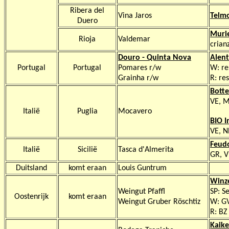
Ribera del
Vina Jaros
Telm
Duero
Muri
Rioja
Valdemar
crianz
Douro - Quinta Nova
Alent
Portugal
Portugal
Pomares r/w
W: re
Grainha r/w
R: re
Botte
VE, M
Italië
Puglia
Mocavero
BIO I
VE, N
Feud
Italië
Sicilië
Tasca d'Almerita
GR, V
Duitsland
komt eraan
Louis Guntrum
Winz
Weingut Pfaffl
SP: S
Oostenrijk
komt eraan
Weingut Gruber Röschtiz
W: G
R: BZ
Kaik