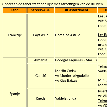
Onderaan de tabel staat een lijst met afkortingen van de druiven
Land
Streek/AOP
Uit assortiment
Hu
Les J
wit: 
rood:
Les B
Frankrijk
Pays d'Oc
Domaine Astruc
rood:
grand
wit: 
rood
Almansa
Bodegas Piqueras - Marius
Telm
Martin Codax
Valde
Galicië
w: Monterrei/godello
Mini
w: Rias Baixas
Monte
Puert
Spanje
w: VD
Rueda
Valdelagunda
Telm
w: V