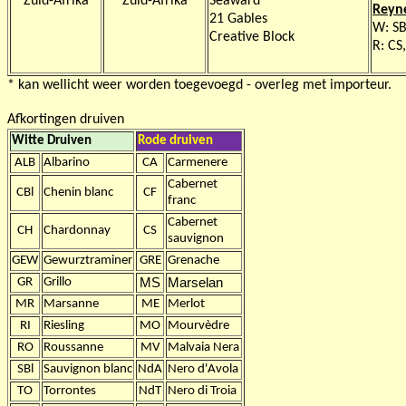
Zuid-Afrika
Zuid-Afrika
Seaward
Reyn
21 Gables
W: SB
Creative Block
R: CS,
* kan wellicht weer worden toegevoegd - overleg met importeur.
Afkortingen druiven
Witte Druiven
Rode druiven
ALB
Albarino
CA
Carmenere
Cabernet
CBl
Chenin blanc
CF
franc
Cabernet
CH
Chardonnay
CS
sauvignon
GEW
Gewurztraminer
GRE
Grenache
GR
Grillo
MS
Marselan
MR
Marsanne
ME
Merlot
RI
Riesling
MO
Mourvèdre
RO
Roussanne
MV
Malvaia Nera
SBl
Sauvignon blanc
NdA
Nero d'Avola
TO
Torrontes
NdT
Nero di Troia